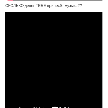
СКОЛЬКО денег ТЕБЕ принесёт музыка??