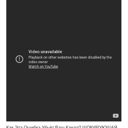
Как Эта Ошибка Убьёт Ваш Канал? ШОКИРУЮЩАЯ