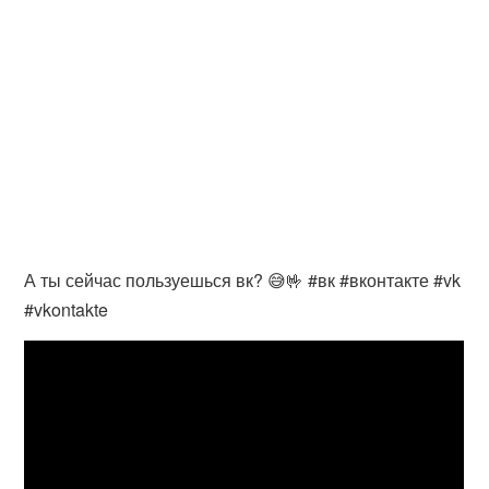
А ты сейчас пользуешься вк? 😅🤟 #вк #вконтакте #vk
#vkontakte