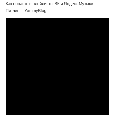
Как попасть в плейлисты ВК и Яндекс.Музыки -
Питчинг - YammyBlog