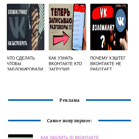
ПОНРАВИЛОСЬ
ВИДЕО
ЧТО СДЕЛАТЬ
КАК УЗНАТЬ
ПОЧЕМУ ХЭШТЕГ
ЧТОБЫ
ВКОНТАКТЕ КТО
ВКОНТАКТЕ НЕ
ЗАБЛОКИРОВАЛИ
ЗАГРУЗИЛ
РАБОТАЕТ
СВОЮ СТРАНИЦУ
АУДИОЗАПИСЬ
ВКОНТАКТЕ
Реклама
Самое популярное:
КАК УДАЛИТЬ ID ВКОНТАКТЕ