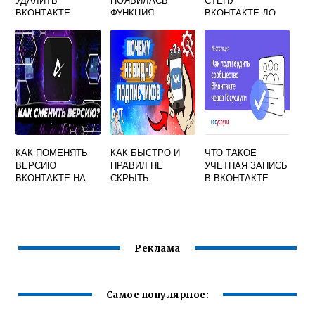
ВКОНТАКТЕ
ФУНКЦИЯ
ВКОНТАКТЕ ДО
ЗАКРЫТЫЙ
КОНЦА БЫСТРО
ПРОФИЛЬ В
НА ТЕЛЕФОНЕ
ВКОНТАКТЕ
КАК ПОМЕНЯТЬ
КАК БЫСТРО И
ЧТО ТАКОЕ
ВЕРСИЮ
ПРАВИЛ НЕ
УЧЕТНАЯ ЗАПИСЬ
ВКОНТАКТЕ НА
СКРЫТЬ
В ВКОНТАКТЕ
КОМПЬЮТЕРЕ
ПОДПИСЧИКОВ
ВКОНТАКТЕ
Реклама
Самое популярное: