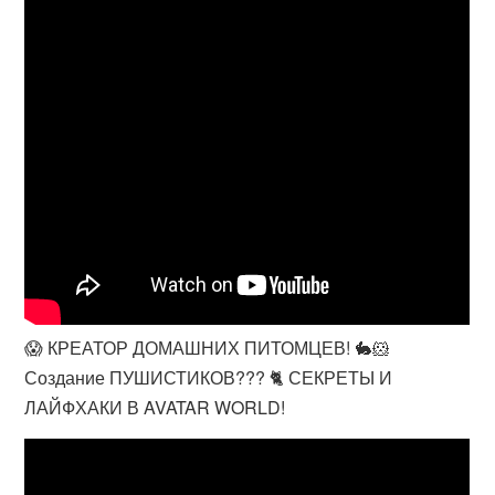
😱 КРЕАТОР ДОМАШНИХ ПИТОМЦЕВ! 🐇🐹
Создание ПУШИСТИКОВ??? 🐈 СЕКРЕТЫ И
ЛАЙФХАКИ В AVATAR WORLD!