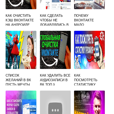
КАК ОЧИСТИТЬ
КАК СДЕЛАТЬ
ПОЧЕМУ
КЭШ ВКОНТАКТЕ
ЧТОБЫ НЕ
ВКОНТАКТЕ
НА АНДРОИДЕ
ДОБАВЛЯЛИСЬ В
МАЛО
ДРУЗЬЯ
ПРОСМОТРОВ
ВКОНТАКТЕ
СПИСОК
КАК УДАЛИТЬ ВСЕ
КАК
ЖЕЛАНИЙ В ВК
АУДИОЗАПИСИ В
ПОСМОТРЕТЬ
ПУСТЬ МЕЧТЫ
ВК ТОП 3
СТАТИСТИКУ
ИСПОЛНЯЮТСЯ
ПРОСТЫХ
ВИДЕО
НЕ ТОЛЬКО В
СПОСОБА
ВКОНТАКТЕ
ДЕНЬ РОЖДЕНИЯ