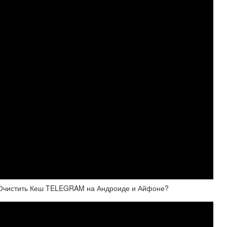
к Очистить Кеш TELEGRAM на Андроиде и Айфоне?