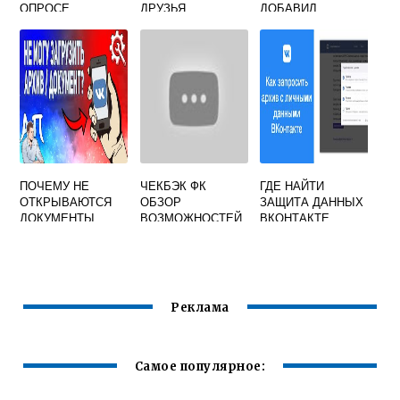
ОПРОСЕ
ДРУЗЬЯ
ДОБАВИЛ
ВКОНТАКТЕ КТО
ВКОНТАКТЕ
МНОГИХ ДРУЗЕЙ
ПРОГОЛОСОВАЛ
СРАЗУ
В ЧС
ПОЧЕМУ НЕ
ЧЕКБЭК ФК
ГДЕ НАЙТИ
ОТКРЫВАЮТСЯ
ОБЗОР
ЗАЩИТА ДАННЫХ
ДОКУМЕНТЫ
ВОЗМОЖНОСТЕЙ
ВКОНТАКТЕ
ВКОНТАКТЕ НА
СЕРВИСА
ТЕЛЕФОНЕ
Реклама
Самое популярное: