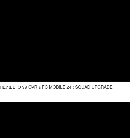
ЕЙШЕГО 99 OVR в FC MOBILE 24 : SQUAD UPGRADE