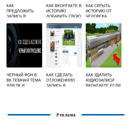
КАК
КАК ВКОНТАКТЕ В
КАК СКРЫТЬ
ПРЕДЛОЖИТЬ
ИСТОРИЮ
ИСТОРИЮ ОТ
ЗАПИСЬ В
ДОБАВИТЬ СВОЮ
ЧЕЛОВЕКА
ГРУППЕ
МУЗЫКУ
ВКОНТАКТЕ
ВКОНТАКТЕ С
ТЕЛЕФОНА
АНОНИМНО
ЧЕРНЫЙ ФОН В
КАК СДЕЛАТЬ
КАК УДАЛИТЬ
ВК ТЕМНАЯ ТЕМА
ОТЛОЖЕННУЮ
АУДИОЗАПИСИ
ДЛЯ ПК И
ЗАПИСЬ В
ВКОНТАКТЕ ЕСЛИ
ТЕЛЕФОНЕ КАК
ГРУППЕ
НЕТ КРЕСТИКА
СДЕЛАТЬ
ВКОНТАКТЕ
Реклама