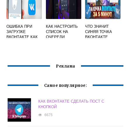
ОШИБКА ПРИ
КАК НАСТРОИТЬ
ЧТО ЗНАЧИТ
ЗАГРУЗКЕ
СПИСОК НА
СИНЯЯ ТОЧКА
ВКОНТАКТЕ КАК
ОЧЕРЕДИ
ВКОНТАКТЕ
ВОССТАНОВИТЬ
СЛЕДУЮЩИЕ
АККАУНТ
ПЕСНИ В АППЛЕ
МУЗИК
ПРИЛОЖЕНИЕ
МУЗЫКА
Реклама
Самое популярное:
КАК ВКОНТАКТЕ СДЕЛАТЬ ПОСТ С
КНОПКОЙ
6675