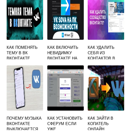
ПОДБОРЕ
ПОДХОДЯЩЕЙ
АУДИТОРИИ
КАК ПОМЕНЯТЬ
КАК ВКЛЮЧИТЬ
КАК УДАЛИТЬ
ТЕМУ В ВК
НЕВИДИМКУ
СЕБЯ ИЗ
ВКОНТАКТЕ
ВКОНТАКТЕ НА
КОНТАКТОВ В
СПОСОБЫ ДЛЯ ПК
КОМПЬЮТЕР
ГРУППЕ
И СМАРТФОНА
ВКОНТАКТЕ
ПОЧЕМУ МУЗЫКА
КАК УСТАНОВИТЬ
КАК ЗАЙТИ В
ВКОНТАКТЕ
СФЕРУМ ЕСЛИ
КОПАТЕЛЬ
ВЫКЛЮЧАЕТСЯ
УЖЕ
ОНЛАЙН
ПРИ
ЗАРЕГИСТРИРОВ
ВКОНТАКТЕ