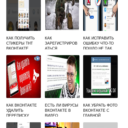
КАК ПОЛУЧИТЬ
КАК
КАК ИСПРАВИТЬ
СТИКЕРЫ ТНТ
ЗАРЕГИСТРИРОВ
ОШИБКУ ЧТО-ТО
ВКОНТАКТЕ
АТЬСЯ
ПОШЛО НЕ ТАК,
ВКОНТАКТЕ БЕЗ
ПОПРОБУЙТЕ
ЭЛЕКТРОННОЙ
ЕЩЕ РАЗ В
ПОЧТЫ
МАГАЗИНЕ
GOOGLE PLAY?
КАК ВКОНТАКТЕ
ЕСТЬ ЛИ ВИРУСЫ
КАК УБРАТЬ ФОТО
УДАЛИТЬ
ВКОНТАКТЕ В
ВКОНТАКТЕ С
ПЕРЕПИСКУ
ВИДЕО
ГЛАВНОЙ
СТРАНИЦЫ НЕ
УДАЛЯЯ