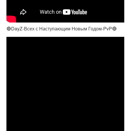
🔴DayZ-Всех с Наступающим Новым Годом-PvP🔴