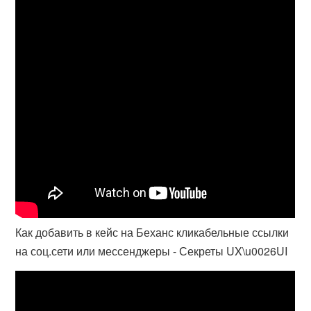
Как добавить в кейс на Беханс кликабельные ссылки
на соц.сети или мессенджеры - Секреты UX\u0026UI