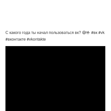
С какого года ты начал пользоваться вк? 😅🤟 #вк #vk
#вконтакте #vkontakte