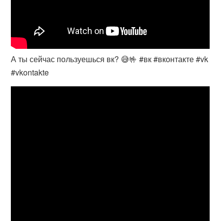
А ты сейчас пользуешься вк? 😅🤟 #вк #вконтакте #vk
#vkontakte