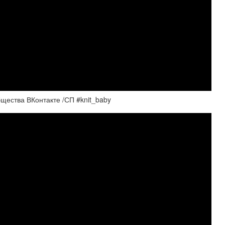
щества ВКонтакте /СП #knit_baby