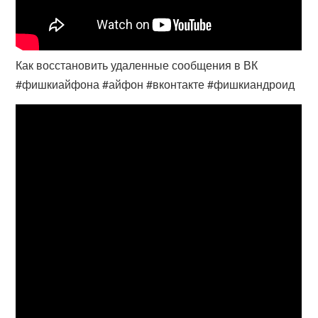
Как восстановить удаленные сообщения в ВК
#фишкиайфона #айфон #вконтакте #фишкиандроид