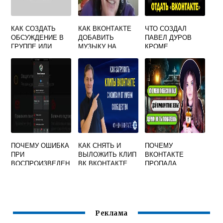
КАК СОЗДАТЬ
КАК ВКОНТАКТЕ
ЧТО СОЗДАЛ
ОБСУЖДЕНИЕ В
ДОБАВИТЬ
ПАВЕЛ ДУРОВ
ГРУППЕ ИЛИ
МУЗЫКУ НА
КРОМЕ
СООБЩЕСТВЕ В
СТЕНУ СЕБЕ
ВКОНТАКТЕ
ВК С
КОМПЬЮТЕРА
ИЛИ
МОБИЛЬНОГО
ТЕЛЕФОНА
ПОЧЕМУ ОШИБКА
КАК СНЯТЬ И
ПОЧЕМУ
ПРИ
ВЫЛОЖИТЬ КЛИП
ВКОНТАКТЕ
ВОСПРОИЗВЕДЕН
ВК ВКОНТАКТЕ
ПРОПАЛА
ИИ МУЗЫКИ
ПЕРЕПИСКА С
ВКОНТАКТЕ
ОПРЕДЕЛЕННЫМ
ЧЕЛОВЕКОМ
Реклама