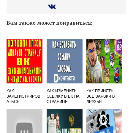
Вам также может понравиться:
КАК
КАК ИЗМЕНИТЬ
КАК ПРИНЯТЬ
ЗАРЕГИСТРИРОВ
ССЫЛКУ В ВК НА
ВСЕ ЗАЯВКИ В
АТЬСЯ
СТРАНИЦЕ
ДРУЗЬЯ
ВКОНТАКТЕ БЕЗ
ПОШАГОВАЯ
ВКОНТАКТЕ
ЭЛЕКТРОННОЙ
ИНСТРУКЦИЯ
СРАЗУ
ПОЧТЫ