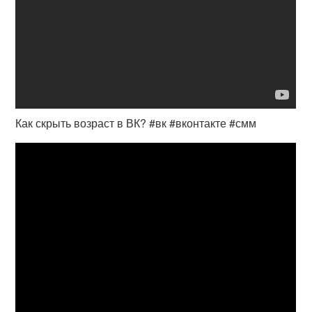
Как скрыть возраст в ВК? #вк #вконтакте #смм