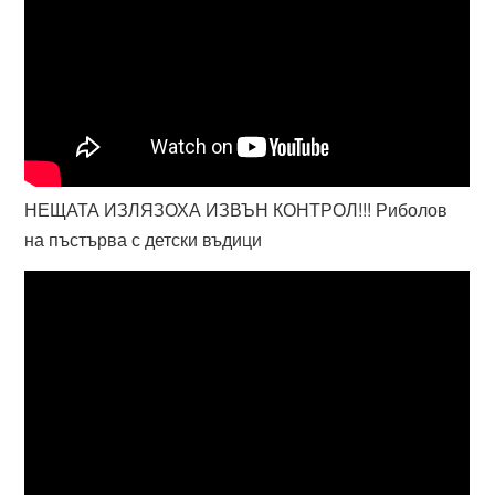
НЕЩАТА ИЗЛЯЗОХА ИЗВЪН КОНТРОЛ!!! Риболов
на пъстърва с детски въдици