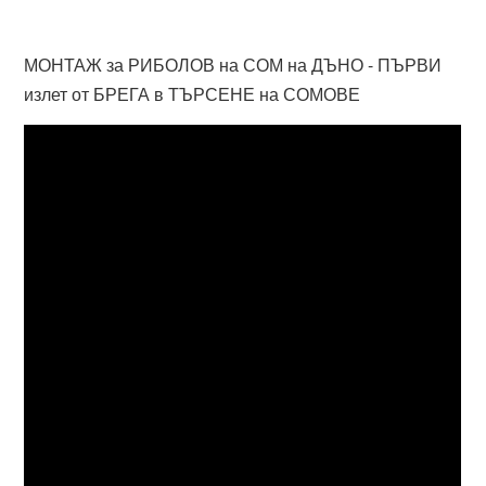
МОНТАЖ за РИБОЛОВ на СОМ на ДЪНО - ПЪРВИ
излет от БРЕГА в ТЪРСЕНЕ на СОМОВЕ