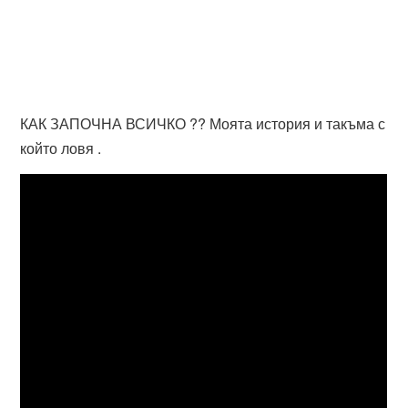
КАК ЗАПОЧНА ВСИЧКО ?? Моята история и такъма с
който ловя .