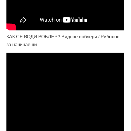
КАК СЕ ВОДИ ВОБЛЕР? Видове воблери / Риболов
за начинаещи