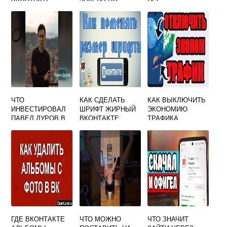
ГРУППУ
ИСПОЛЬЗОВАТЬ
ВКОНТАКТЕ
ДЛЯ
ИНФОРМАЦИОНН
ОГО РОЛИКА
ВКОНТАКТЕ
ЧТО
КАК СДЕЛАТЬ
КАК ВЫКЛЮЧИТЬ
ИНВЕСТИРОВАЛ
ШРИФТ ЖИРНЫЙ
ЭКОНОМИЮ
ПАВЕЛ ДУРОВ В
ВКОНТАКТЕ
ТРАФИКА
СОЗДАНИЕ
ВКОНТАКТЕ
СОЦИАЛЬНОЙ
СЕТИ ВКОНТАКТЕ
ГДЕ ВКОНТАКТЕ
ЧТО МОЖНО
ЧТО ЗНАЧИТ