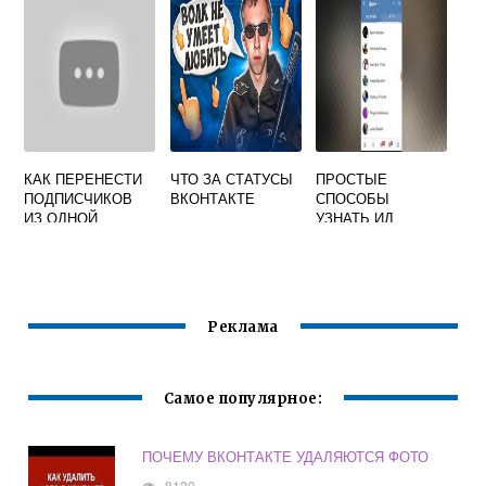
КАК ПЕРЕНЕСТИ
ЧТО ЗА СТАТУСЫ
ПРОСТЫЕ
ПОДПИСЧИКОВ
ВКОНТАКТЕ
СПОСОБЫ
ИЗ ОДНОЙ
УЗНАТЬ ИД
ГРУППЫ В
СВОЕЙ ИЛИ
ДРУГУЮ
ЧУЖОЙ
ВКОНТАКТЕ
СТРАНИЦЫ В
ВКОНТАКТЕ
ДАЖЕ ЕСЛИ
Реклама
ПРОФИЛЬ
ЗАКРЫТ
Самое популярное:
ПОЧЕМУ ВКОНТАКТЕ УДАЛЯЮТСЯ ФОТО
8120