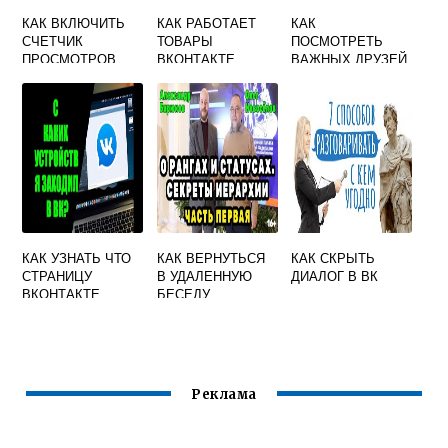
КАК ВКЛЮЧИТЬ
КАК РАБОТАЕТ
КАК
СЧЕТЧИК
ТОВАРЫ
ПОСМОТРЕТЬ
ПРОСМОТРОВ
ВКОНТАКТЕ
ВАЖНЫХ ДРУЗЕЙ
ВКОНТАКТЕ
ВКОНТАКТЕ У
ДРУГА
КАК УЗНАТЬ ЧТО
КАК ВЕРНУТЬСЯ
КАК СКРЫТЬ
СТРАНИЦУ
В УДАЛЕННУЮ
ДИАЛОГ В ВК
ВКОНТАКТЕ
БЕСЕДУ
ВСКРЫЛИ МОЮ
ВКОНТАКТЕ
Реклама