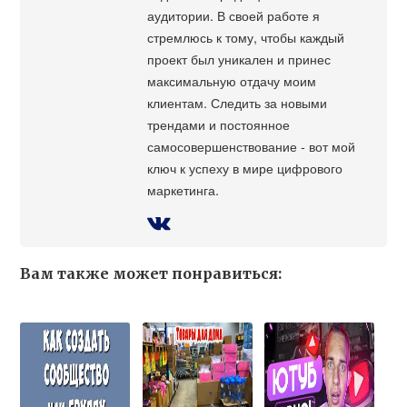
аудитории. В своей работе я
стремлюсь к тому, чтобы каждый
проект был уникален и принес
максимальную отдачу моим
клиентам. Следить за новыми
трендами и постоянное
самосовершенствование - вот мой
ключ к успеху в мире цифрового
маркетинга.
Вам также может понравиться: