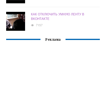
КАК ОТКЛЮЧИТЬ УМНУЮ ЛЕНТУ В
ВКОНТАКТЕ
7157
Реклама