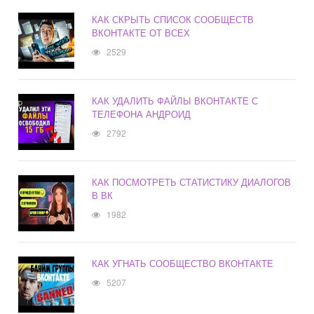
КАК СКРЫТЬ СПИСОК СООБЩЕСТВ
ВКОНТАКТЕ ОТ ВСЕХ
2529
КАК УДАЛИТЬ ФАЙЛЫ ВКОНТАКТЕ С
ТЕЛЕФОНА АНДРОИД
2792
КАК ПОСМОТРЕТЬ СТАТИСТИКУ ДИАЛОГОВ
В ВК
1982
КАК УГНАТЬ СООБЩЕСТВО ВКОНТАКТЕ
5207