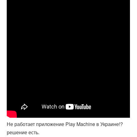
Не работает приложение Play Machine в Украине!?
решение есть.