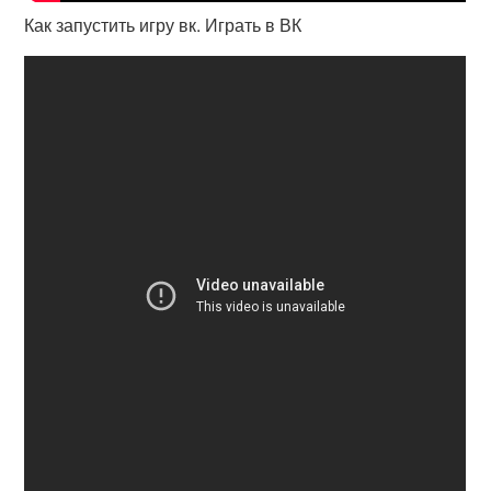
Как запустить игру вк. Играть в ВК