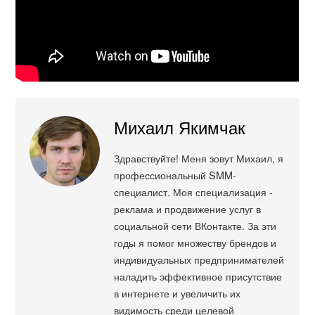
Михаил Якимчак
Здравствуйте! Меня зовут Михаил, я
профессиональный SMM-
специалист. Моя специализация -
реклама и продвижение услуг в
социальной сети ВКонтакте. За эти
годы я помог множеству брендов и
индивидуальных предпринимателей
наладить эффективное присутствие
в интернете и увеличить их
видимость среди целевой