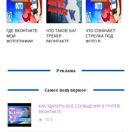
ГДЕ ВКОНТАКТЕ
ЧТО ТАКОЕ БАГ
ЧТО ОЗНАЧАЕТ
МОИ
ТРЕКЕР
СТРЕЛКА ПОД
ФОТОГРАФИИ
ВКОНТАКТЕ
ФОТО В
ВКОНТАКТЕ
Реклама
Самое популярное:
КАК УДАЛИТЬ ВСЕ СООБЩЕНИЯ В ГРУППЕ
ВКОНТАКТЕ
7976