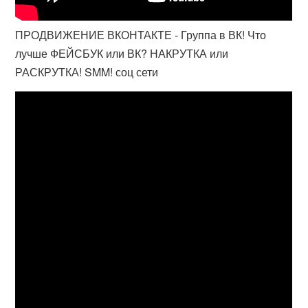
ПРОДВИЖЕНИЕ ВКОНТАКТЕ - Группа в ВК! Что
лучше ФЕЙСБУК или ВК? НАКРУТКА или
РАСКРУТКА! SMM! соц сети