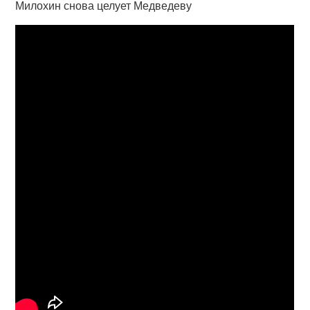
Милохин снова целует Медведеву