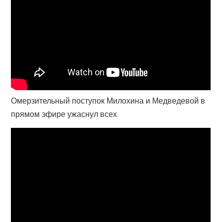
Омерзительный поступок Милохина и Медведевой в
прямом эфире ужаснул всех