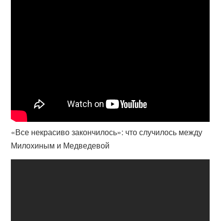
«Все некрасиво закончилось»: что случилось между
Милохиным и Медведевой