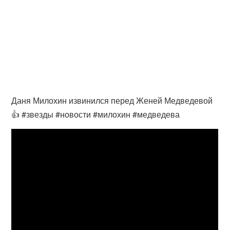
Даня Милохин извинился перед Женей Медведевой
👍 #звезды #новости #милохин #медведева