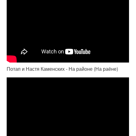
Потап и Настя Каменских - На районе (На раёне)