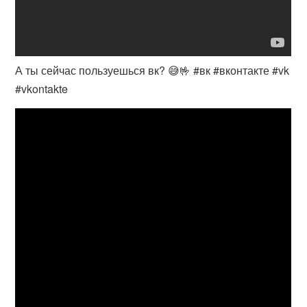
А ты сейчас пользуешься вк? 😅🤟 #вк #вконтакте #vk
#vkontakte