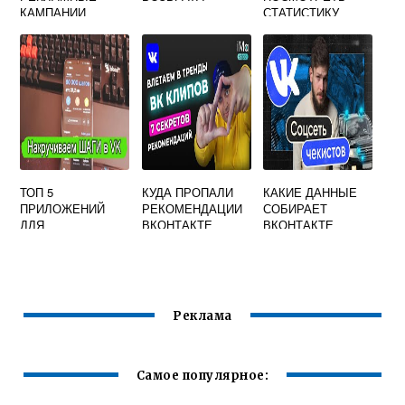
КАМПАНИИ
СТАТИСТИКУ
ВКОНТАКТЕ В
МУЗЫКИ
ДРУГОЙ КАБИНЕТ
ВКОНТАКТЕ
ТОП 5
КУДА ПРОПАЛИ
КАКИЕ ДАННЫЕ
ПРИЛОЖЕНИЙ
РЕКОМЕНДАЦИИ
СОБИРАЕТ
ДЛЯ
ВКОНТАКТЕ
ВКОНТАКТЕ
ПОДВЕДЕНИЕ
ИТОГОВ
РОЗЫГРЫША
ВКОНТАКТЕ
Реклама
Самое популярное: