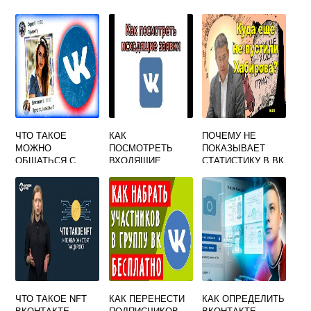
ВКОНТАКТЕ
ВКОНТАКТЕ
ЧТО ТАКОЕ
КАК
ПОЧЕМУ НЕ
МОЖНО
ПОСМОТРЕТЬ
ПОКАЗЫВАЕТ
ОБЩАТЬСЯ С
ВХОДЯЩИЕ
СТАТИСТИКУ В ВК
ДРУЗЬЯМИ
ЗАЯВКИ В ДРУЗЬЯ
И О ЧЕМ ЭТО
ВКОНТАКТЕ
ВКОНТАКТЕ
ГОВОРИТЬ
ЧТО ТАКОЕ NFT
КАК ПЕРЕНЕСТИ
КАК ОПРЕДЕЛИТЬ
ВКОНТАКТЕ
ПОДПИСЧИКОВ
ВКОНТАКТЕ