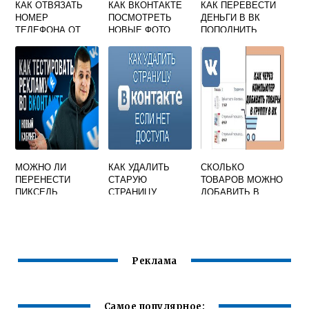
КАК ОТВЯЗАТЬ
КАК ВКОНТАКТЕ
КАК ПЕРЕВЕСТИ
НОМЕР
ПОСМОТРЕТЬ
ДЕНЬГИ В ВК
ТЕЛЕФОНА ОТ
НОВЫЕ ФОТО
ПОПОЛНИТЬ
СТРАНИЦЫ
ДРУЗЕЙ
БАЛАНС
ВКОНТАКТЕ
ВКОНТАКТЕ
МОЖНО ЛИ
КАК УДАЛИТЬ
СКОЛЬКО
ПЕРЕНЕСТИ
СТАРУЮ
ТОВАРОВ МОЖНО
ПИКСЕЛЬ
СТРАНИЦУ
ДОБАВИТЬ В
РЕТАРГЕТИНГА
ВКОНТАКТЕ БЕЗ
ГРУППУ
ВКОНТАКТЕ ИЗ
ДОСТУПА К НЕЙ
ВКОНТАКТЕ
ОДНОГО
РЕКЛАМНОГО
КАБИНЕТА В
Реклама
ДРУГОЙ
Самое популярное: