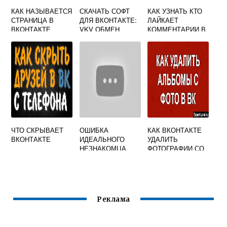
КАК НАЗЫВАЕТСЯ
СКАЧАТЬ СОФТ
КАК УЗНАТЬ КТО
СТРАНИЦА В
ДЛЯ ВКОНТАКТЕ:
ЛАЙКАЕТ
ВКОНТАКТЕ
VKV ОБМЕН
КОММЕНТАРИИ В
ПРОСМОТРАМИ
ВКОНТАКТЕ
ВКОНТАКТЕ,
НАВИГАЦИЯ ПО
ЗАПИСЯМ
ЧТО СКРЫВАЕТ
ОШИБКА
КАК ВКОНТАКТЕ
ВКОНТАКТЕ
ИДЕАЛЬНОГО
УДАЛИТЬ
НЕЗНАКОМЦА
ФОТОГРАФИИ СО
ВКОНТАКТЕ
МНОЙ АЛЬБОМ
Реклама