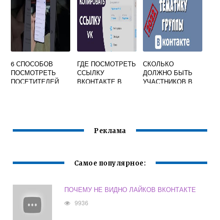
6 СПОСОБОВ
ГДЕ ПОСМОТРЕТЬ
СКОЛЬКО
ПОСМОТРЕТЬ
ССЫЛКУ
ДОЛЖНО БЫТЬ
ПОСЕТИТЕЛЕЙ
ВКОНТАКТЕ В
УЧАСТНИКОВ В
СВОЕЙ
ПРИЛОЖЕНИИ
ГРУППЕ
СТРАНИЦЫ КТО
ВКОНТАКТЕ
ЗАХОДИЛ С
ЧТОБЫ
ТЕЛЕФОНА НЕ
ПОЯВИЛАСЬ
АНДРОИД И
ВОЗМОЖНОСТЬ
Реклама
АЙФОН
ПОМЕНЯТЬ ВИД
ЕЕ URL
Самое популярное:
ПОЧЕМУ НЕ ВИДНО ЛАЙКОВ ВКОНТАКТЕ
9936