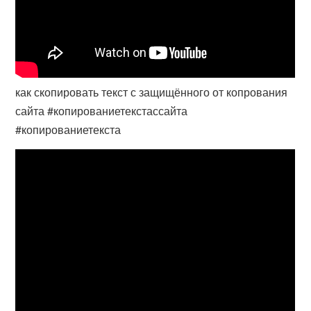
как скопировать текст с защищённого от копрования
сайта #копированиетекстассайта
#копированиетекста