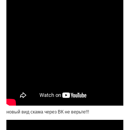
новый вид скама через ВК не верьте!!!