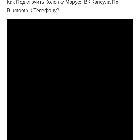
Как Подключить Колонку Маруся ВК Капсула По
Bluetooth К Телефону?