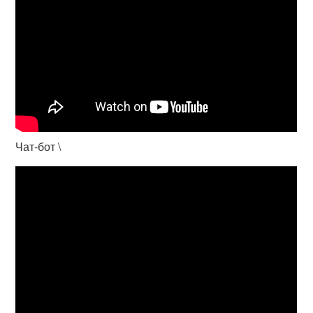
Чат-бот \