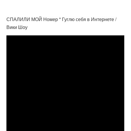
СПАЛИЛИ МОЙ Номер * Гуглю себя в Интернете /
Вики Шоу