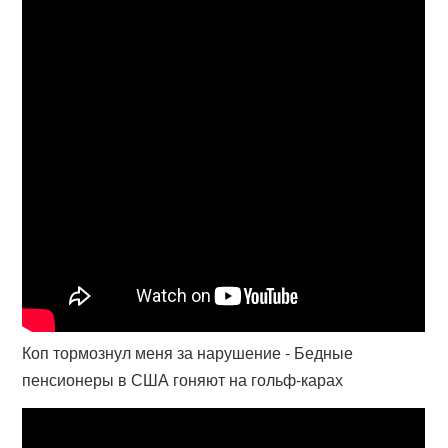
Коп тормознул меня за нарушение - Бедные
пенсионеры в США гоняют на гольф-карах