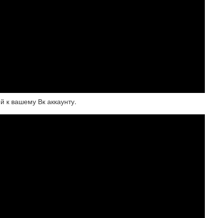
й к вашему Вк аккаунту.