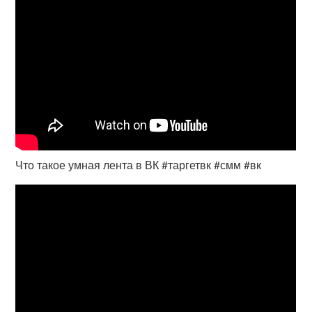
Что такое умная лента в ВК #таргетвк #смм #вк