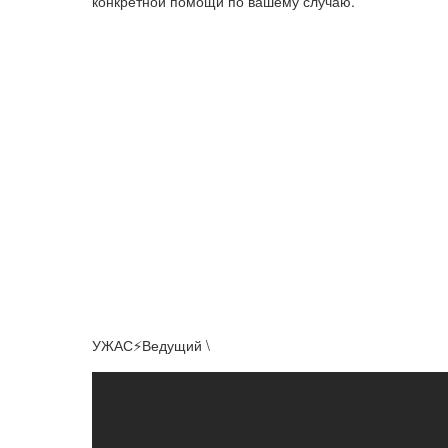
конкретной помощи по вашему случаю.
УЖАС⚡️Ведущий \